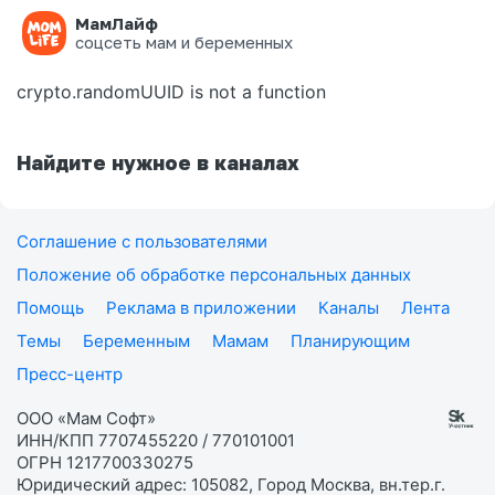
МамЛайф
Ошибка на странице
соцсеть мам и беременных
crypto.randomUUID is not a function
Найдите нужное в каналах
Соглашение с пользователями
Положение об обработке персональных данных
Помощь
Реклама в приложении
Каналы
Лента
Темы
Беременным
Мамам
Планирующим
Пресс-центр
ООО «Мам Софт»
ИНН/КПП 7707455220 / 770101001
ОГРН 1217700330275
Юридический адрес: 105082, Город Москва, вн.тер.г.