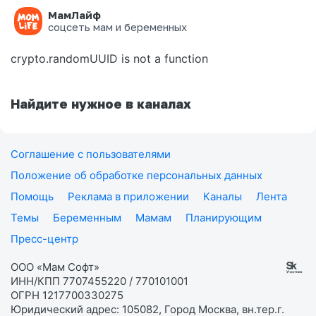
МамЛайф
Ошибка на странице
соцсеть мам и беременных
crypto.randomUUID is not a function
Найдите нужное в каналах
Соглашение с пользователями
Положение об обработке персональных данных
Помощь
Реклама в приложении
Каналы
Лента
Темы
Беременным
Мамам
Планирующим
Пресс-центр
ООО «Мам Софт»
ИНН/КПП 7707455220 / 770101001
ОГРН 1217700330275
Юридический адрес: 105082, Город Москва, вн.тер.г.