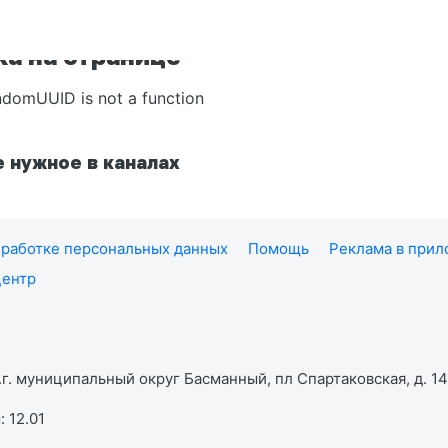
а на странице
ndomUUID is not a function
 нужное в каналах
работке персональных данных
Помощь
Реклама в при
центр
г. муниципальный округ Басманный, пл Спартаковская, д. 14,
 12.01