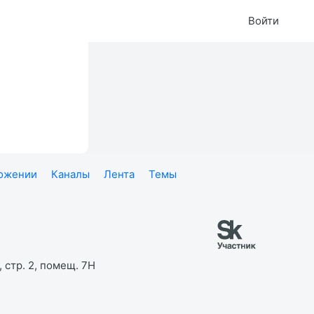
Войти
ложении
Каналы
Лента
Темы
 стр. 2, помещ. 7Н