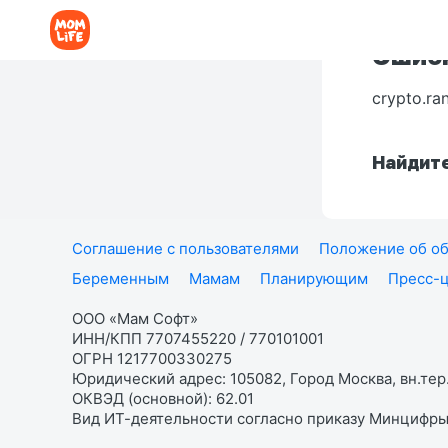
Ошибк
crypto.ra
Найдите
Соглашение с пользователями
Положение об об
Беременным
Мамам
Планирующим
Пресс-
ООО «Мам Софт»
ИНН/КПП 7707455220 / 770101001
ОГРН 1217700330275
Юридический адрес: 105082, Город Москва, вн.тер.
ОКВЭД (основной): 62.01
Вид ИТ-деятельности согласно приказу Минцифры: