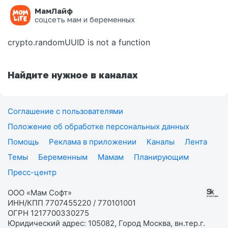
МамЛайф
Ошибка на странице
соцсеть мам и беременных
crypto.randomUUID is not a function
Найдите нужное в каналах
Соглашение с пользователями
Положение об обработке персональных данных
Помощь
Реклама в приложении
Каналы
Лента
Темы
Беременным
Мамам
Планирующим
Пресс-центр
ООО «Мам Софт»
ИНН/КПП 7707455220 / 770101001
ОГРН 1217700330275
Юридический адрес: 105082, Город Москва, вн.тер.г.