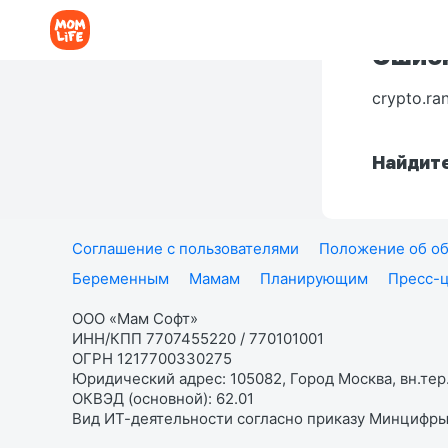
Ошибк
crypto.ra
Найдите
Соглашение с пользователями
Положение об об
Беременным
Мамам
Планирующим
Пресс-
ООО «Мам Софт»
ИНН/КПП 7707455220 / 770101001
ОГРН 1217700330275
Юридический адрес: 105082, Город Москва, вн.тер.
ОКВЭД (основной): 62.01
Вид ИТ-деятельности согласно приказу Минцифры: