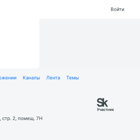
Войти
ложении
Каналы
Лента
Темы
 стр. 2, помещ. 7Н