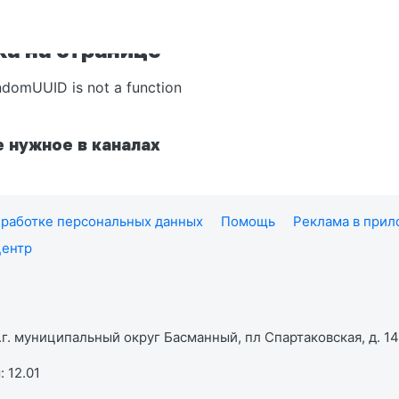
а на странице
ndomUUID is not a function
 нужное в каналах
работке персональных данных
Помощь
Реклама в при
центр
г. муниципальный округ Басманный, пл Спартаковская, д. 14,
 12.01