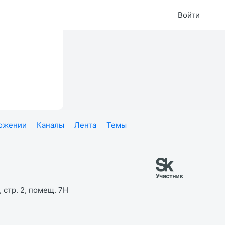
Войти
ложении
Каналы
Лента
Темы
 стр. 2, помещ. 7Н