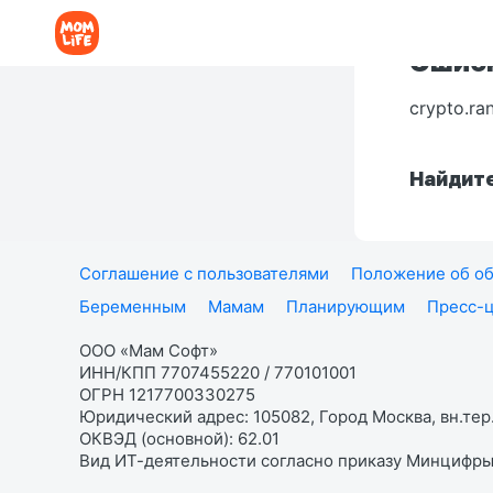
Ошибк
crypto.ra
Найдите
Соглашение с пользователями
Положение об об
Беременным
Мамам
Планирующим
Пресс-
ООО «Мам Софт»
ИНН/КПП 7707455220 / 770101001
ОГРН 1217700330275
Юридический адрес: 105082, Город Москва, вн.тер.
ОКВЭД (основной): 62.01
Вид ИТ-деятельности согласно приказу Минцифры: