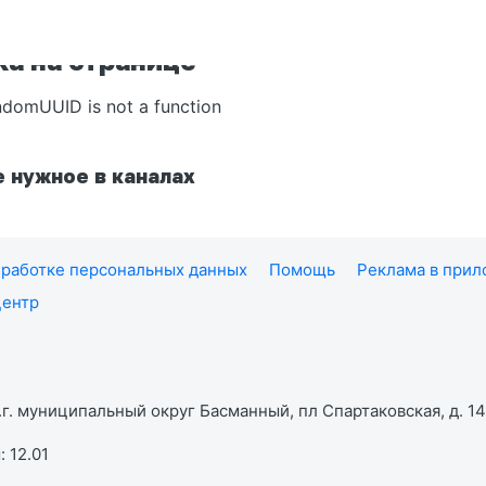
а на странице
ndomUUID is not a function
 нужное в каналах
работке персональных данных
Помощь
Реклама в при
центр
г. муниципальный округ Басманный, пл Спартаковская, д. 14,
 12.01