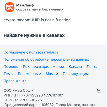
МамЛайф
Ошибка на странице
соцсеть мам и беременных
crypto.randomUUID is not a function
Найдите нужное в каналах
Соглашение с пользователями
Положение об обработке персональных данных
Помощь
Реклама в приложении
Каналы
Лента
Темы
Беременным
Мамам
Планирующим
Пресс-центр
ООО «Мам Софт»
ИНН/КПП 7707455220 / 770101001
ОГРН 1217700330275
Юридический адрес: 105082, Город Москва, вн.тер.г.