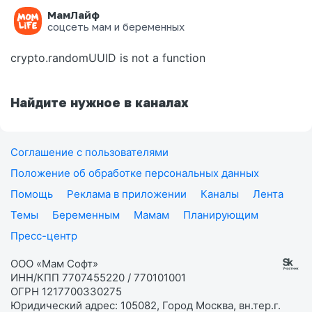
МамЛайф
Ошибка на странице
соцсеть мам и беременных
crypto.randomUUID is not a function
Найдите нужное в каналах
Соглашение с пользователями
Положение об обработке персональных данных
Помощь
Реклама в приложении
Каналы
Лента
Темы
Беременным
Мамам
Планирующим
Пресс-центр
ООО «Мам Софт»
ИНН/КПП 7707455220 / 770101001
ОГРН 1217700330275
Юридический адрес: 105082, Город Москва, вн.тер.г.