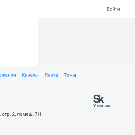
Войти
ложении
Каналы
Лента
Темы
 стр. 2, помещ. 7Н