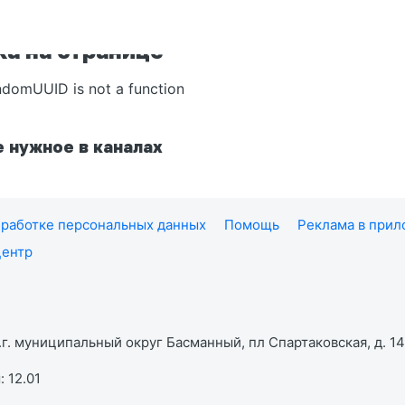
а на странице
ndomUUID is not a function
 нужное в каналах
работке персональных данных
Помощь
Реклама в при
центр
г. муниципальный округ Басманный, пл Спартаковская, д. 14,
 12.01