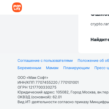
Ошибк
crypto.ra
Найдите
Соглашение с пользователями
Положение об об
Беременным
Мамам
Планирующим
Пресс-
ООО «Мам Софт»
ИНН/КПП 7707455220 / 770101001
ОГРН 1217700330275
Юридический адрес: 105082, Город Москва, вн.тер.
ОКВЭД (основной): 62.01
Вид ИТ-деятельности согласно приказу Минцифры: