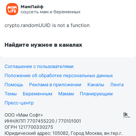
МамЛайф
Ошибка на странице
соцсеть мам и беременных
crypto.randomUUID is not a function
Найдите нужное в каналах
Соглашение с пользователями
Положение об обработке персональных данных
Помощь
Реклама в приложении
Каналы
Лента
Темы
Беременным
Мамам
Планирующим
Пресс-центр
ООО «Мам Софт»
ИНН/КПП 7707455220 / 770101001
ОГРН 1217700330275
Юридический адрес: 105082, Город Москва, вн.тер.г.