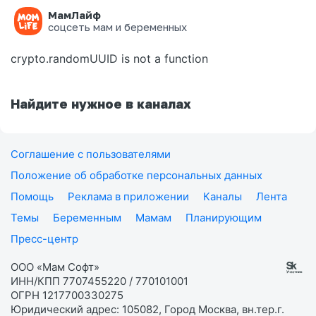
МамЛайф
Ошибка на странице
соцсеть мам и беременных
crypto.randomUUID is not a function
Найдите нужное в каналах
Соглашение с пользователями
Положение об обработке персональных данных
Помощь
Реклама в приложении
Каналы
Лента
Темы
Беременным
Мамам
Планирующим
Пресс-центр
ООО «Мам Софт»
ИНН/КПП 7707455220 / 770101001
ОГРН 1217700330275
Юридический адрес: 105082, Город Москва, вн.тер.г.