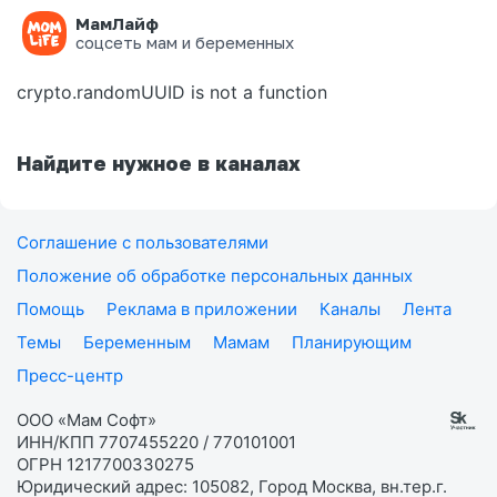
МамЛайф
Ошибка на странице
соцсеть мам и беременных
crypto.randomUUID is not a function
Найдите нужное в каналах
Соглашение с пользователями
Положение об обработке персональных данных
Помощь
Реклама в приложении
Каналы
Лента
Темы
Беременным
Мамам
Планирующим
Пресс-центр
ООО «Мам Софт»
ИНН/КПП 7707455220 / 770101001
ОГРН 1217700330275
Юридический адрес: 105082, Город Москва, вн.тер.г.