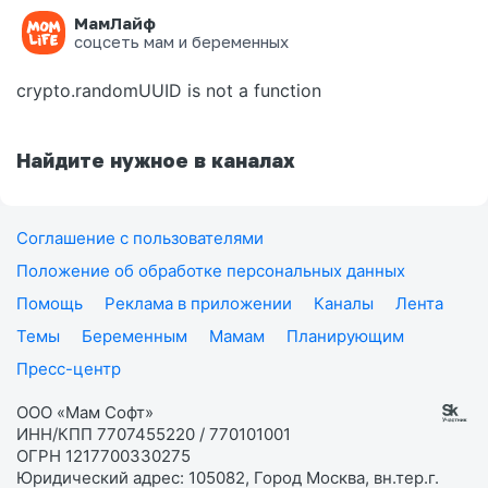
МамЛайф
Ошибка на странице
соцсеть мам и беременных
crypto.randomUUID is not a function
Найдите нужное в каналах
Соглашение с пользователями
Положение об обработке персональных данных
Помощь
Реклама в приложении
Каналы
Лента
Темы
Беременным
Мамам
Планирующим
Пресс-центр
ООО «Мам Софт»
ИНН/КПП 7707455220 / 770101001
ОГРН 1217700330275
Юридический адрес: 105082, Город Москва, вн.тер.г.