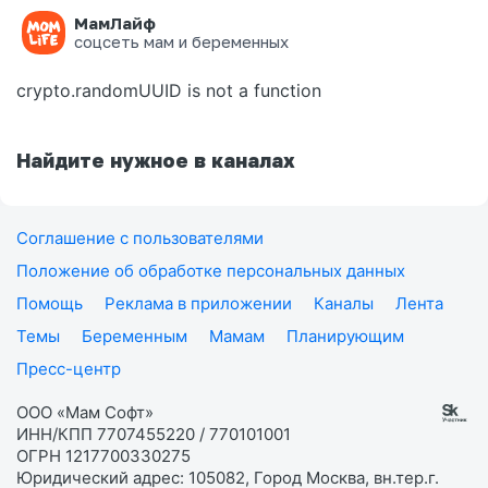
МамЛайф
Ошибка на странице
соцсеть мам и беременных
crypto.randomUUID is not a function
Найдите нужное в каналах
Соглашение с пользователями
Положение об обработке персональных данных
Помощь
Реклама в приложении
Каналы
Лента
Темы
Беременным
Мамам
Планирующим
Пресс-центр
ООО «Мам Софт»
ИНН/КПП 7707455220 / 770101001
ОГРН 1217700330275
Юридический адрес: 105082, Город Москва, вн.тер.г.