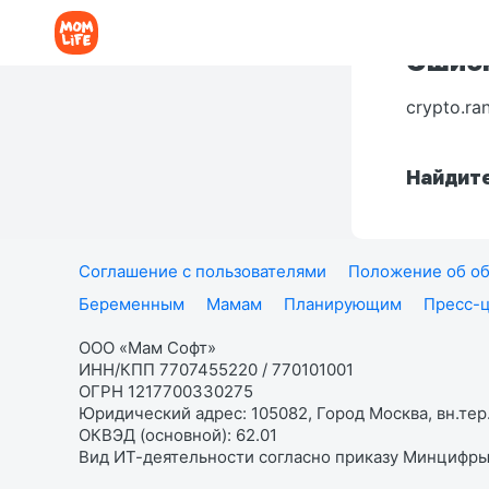
Ошибк
crypto.ra
Найдите
Соглашение с пользователями
Положение об об
Беременным
Мамам
Планирующим
Пресс-
ООО «Мам Софт»
ИНН/КПП 7707455220 / 770101001
ОГРН 1217700330275
Юридический адрес: 105082, Город Москва, вн.тер.
ОКВЭД (основной): 62.01
Вид ИТ-деятельности согласно приказу Минцифры: