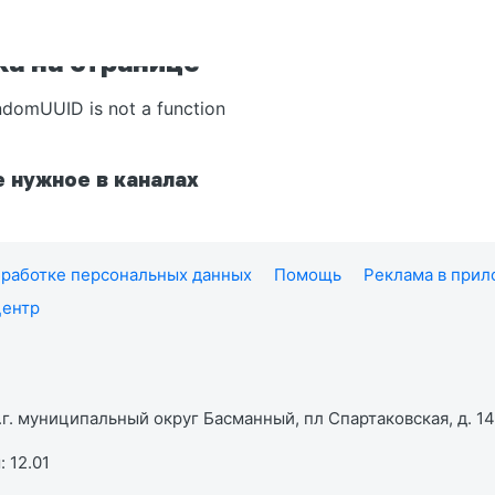
а на странице
ndomUUID is not a function
 нужное в каналах
работке персональных данных
Помощь
Реклама в при
центр
г. муниципальный округ Басманный, пл Спартаковская, д. 14,
 12.01