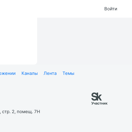
Войти
ложении
Каналы
Лента
Темы
 стр. 2, помещ. 7Н