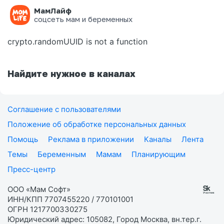
МамЛайф
Ошибка на странице
соцсеть мам и беременных
crypto.randomUUID is not a function
Найдите нужное в каналах
Соглашение с пользователями
Положение об обработке персональных данных
Помощь
Реклама в приложении
Каналы
Лента
Темы
Беременным
Мамам
Планирующим
Пресс-центр
ООО «Мам Софт»
ИНН/КПП 7707455220 / 770101001
ОГРН 1217700330275
Юридический адрес: 105082, Город Москва, вн.тер.г.