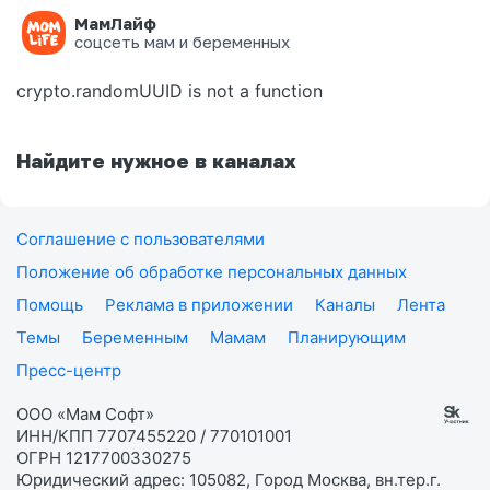
МамЛайф
Ошибка на странице
соцсеть мам и беременных
crypto.randomUUID is not a function
Найдите нужное в каналах
Соглашение с пользователями
Положение об обработке персональных данных
Помощь
Реклама в приложении
Каналы
Лента
Темы
Беременным
Мамам
Планирующим
Пресс-центр
ООО «Мам Софт»
ИНН/КПП 7707455220 / 770101001
ОГРН 1217700330275
Юридический адрес: 105082, Город Москва, вн.тер.г.