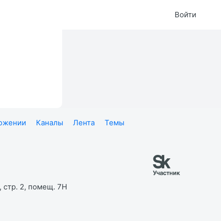
Войти
ложении
Каналы
Лента
Темы
 стр. 2, помещ. 7Н