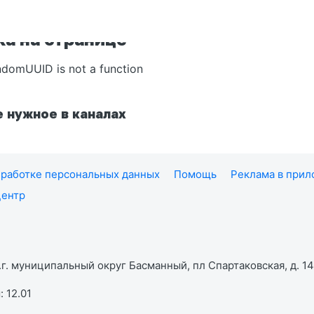
а на странице
ndomUUID is not a function
 нужное в каналах
работке персональных данных
Помощь
Реклама в при
центр
г. муниципальный округ Басманный, пл Спартаковская, д. 14,
 12.01