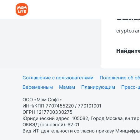
Ошибк
crypto.ra
Найдите
Соглашение с пользователями
Положение об об
Беременным
Мамам
Планирующим
Пресс-
ООО «Мам Софт»
ИНН/КПП 7707455220 / 770101001
ОГРН 1217700330275
Юридический адрес: 105082, Город Москва, вн.тер.
ОКВЭД (основной): 62.01
Вид ИТ-деятельности согласно приказу Минцифры: