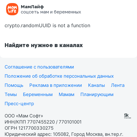
МамЛайф
Ошибка на странице
соцсеть мам и беременных
crypto.randomUUID is not a function
Найдите нужное в каналах
Соглашение с пользователями
Положение об обработке персональных данных
Помощь
Реклама в приложении
Каналы
Лента
Темы
Беременным
Мамам
Планирующим
Пресс-центр
ООО «Мам Софт»
ИНН/КПП 7707455220 / 770101001
ОГРН 1217700330275
Юридический адрес: 105082, Город Москва, вн.тер.г.