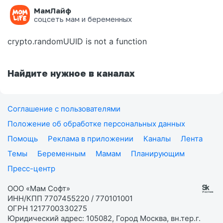
МамЛайф
Ошибка на странице
соцсеть мам и беременных
crypto.randomUUID is not a function
Найдите нужное в каналах
Соглашение с пользователями
Положение об обработке персональных данных
Помощь
Реклама в приложении
Каналы
Лента
Темы
Беременным
Мамам
Планирующим
Пресс-центр
ООО «Мам Софт»
ИНН/КПП 7707455220 / 770101001
ОГРН 1217700330275
Юридический адрес: 105082, Город Москва, вн.тер.г.