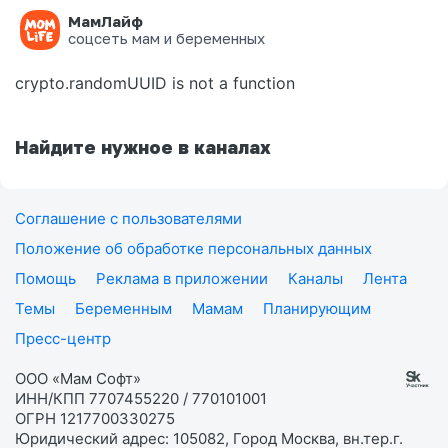
МамЛайф
Ошибка на странице
соцсеть мам и беременных
crypto.randomUUID is not a function
Найдите нужное в каналах
Соглашение с пользователями
Положение об обработке персональных данных
Помощь
Реклама в приложении
Каналы
Лента
Темы
Беременным
Мамам
Планирующим
Пресс-центр
ООО «Мам Софт»
ИНН/КПП 7707455220 / 770101001
ОГРН 1217700330275
Юридический адрес: 105082, Город Москва, вн.тер.г.