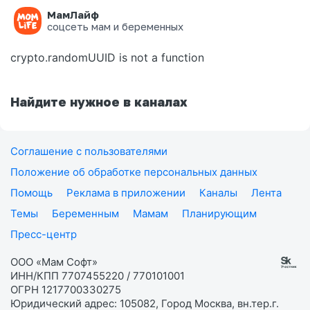
МамЛайф
Ошибка на странице
соцсеть мам и беременных
crypto.randomUUID is not a function
Найдите нужное в каналах
Соглашение с пользователями
Положение об обработке персональных данных
Помощь
Реклама в приложении
Каналы
Лента
Темы
Беременным
Мамам
Планирующим
Пресс-центр
ООО «Мам Софт»
ИНН/КПП 7707455220 / 770101001
ОГРН 1217700330275
Юридический адрес: 105082, Город Москва, вн.тер.г.