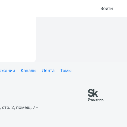
Войти
ложении
Каналы
Лента
Темы
 стр. 2, помещ. 7Н