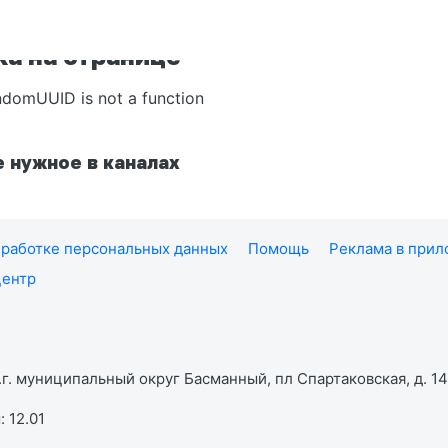
а на странице
ndomUUID is not a function
 нужное в каналах
работке персональных данных
Помощь
Реклама в при
центр
г. муниципальный округ Басманный, пл Спартаковская, д. 14,
 12.01