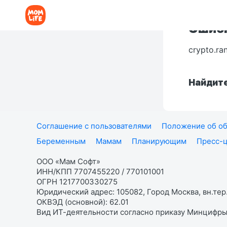
Ошибк
crypto.ra
Найдите
Соглашение с пользователями
Положение об об
Беременным
Мамам
Планирующим
Пресс-
ООО «Мам Софт»
ИНН/КПП 7707455220 / 770101001
ОГРН 1217700330275
Юридический адрес: 105082, Город Москва, вн.тер.
ОКВЭД (основной): 62.01
Вид ИТ-деятельности согласно приказу Минцифры: