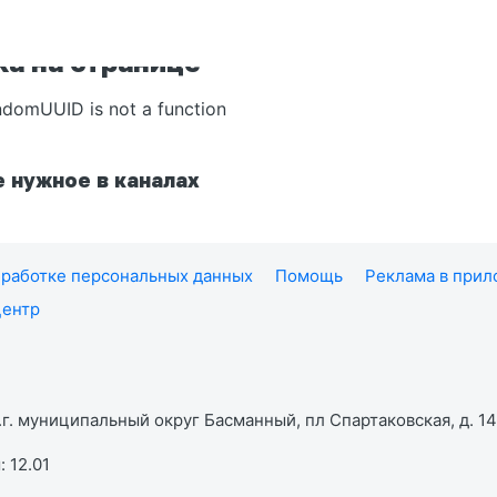
а на странице
ndomUUID is not a function
 нужное в каналах
работке персональных данных
Помощь
Реклама в при
центр
г. муниципальный округ Басманный, пл Спартаковская, д. 14,
 12.01