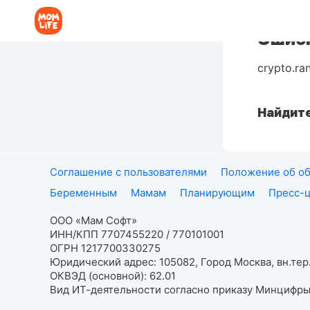
Ошибк
crypto.ra
Найдите
Соглашение с пользователями
Положение об об
Беременным
Мамам
Планирующим
Пресс-
ООО «Мам Софт»
ИНН/КПП 7707455220 / 770101001
ОГРН 1217700330275
Юридический адрес: 105082, Город Москва, вн.тер.
ОКВЭД (основной): 62.01
Вид ИТ-деятельности согласно приказу Минцифры: