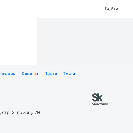
Войти
ложении
Каналы
Лента
Темы
 стр. 2, помещ. 7Н