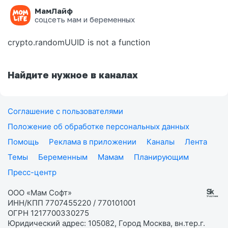
МамЛайф
Ошибка на странице
соцсеть мам и беременных
crypto.randomUUID is not a function
Найдите нужное в каналах
Соглашение с пользователями
Положение об обработке персональных данных
Помощь
Реклама в приложении
Каналы
Лента
Темы
Беременным
Мамам
Планирующим
Пресс-центр
ООО «Мам Софт»
ИНН/КПП 7707455220 / 770101001
ОГРН 1217700330275
Юридический адрес: 105082, Город Москва, вн.тер.г.