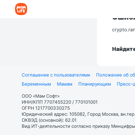
Ошибк
crypto.ra
Найдите
Соглашение с пользователями
Положение об об
Беременным
Мамам
Планирующим
Пресс-
ООО «Мам Софт»
ИНН/КПП 7707455220 / 770101001
ОГРН 1217700330275
Юридический адрес: 105082, Город Москва, вн.тер.
ОКВЭД (основной): 62.01
Вид ИТ-деятельности согласно приказу Минцифры: