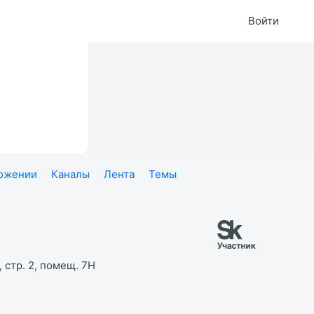
Войти
ложении
Каналы
Лента
Темы
 стр. 2, помещ. 7Н