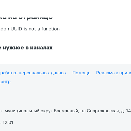
а на странице
ndomUUID is not a function
 нужное в каналах
работке персональных данных
Помощь
Реклама в при
центр
г. муниципальный округ Басманный, пл Спартаковская, д. 14,
 12.01