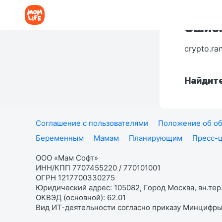
Ошибк
crypto.ra
Найдите
Соглашение с пользователями
Положение об об
Беременным
Мамам
Планирующим
Пресс-
ООО «Мам Софт»
ИНН/КПП 7707455220 / 770101001
ОГРН 1217700330275
Юридический адрес: 105082, Город Москва, вн.тер.
ОКВЭД (основной): 62.01
Вид ИТ-деятельности согласно приказу Минцифры: