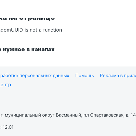
а на странице
ndomUUID is not a function
 нужное в каналах
работке персональных данных
Помощь
Реклама в при
центр
г. муниципальный округ Басманный, пл Спартаковская, д. 14,
 12.01