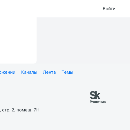
Войти
ложении
Каналы
Лента
Темы
 стр. 2, помещ. 7Н