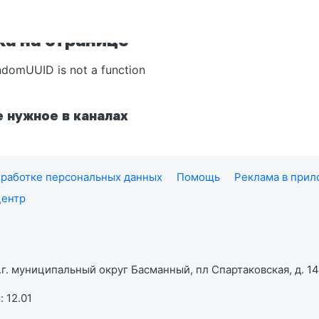
а на странице
ndomUUID is not a function
 нужное в каналах
работке персональных данных
Помощь
Реклама в при
центр
г. муниципальный округ Басманный, пл Спартаковская, д. 14,
 12.01