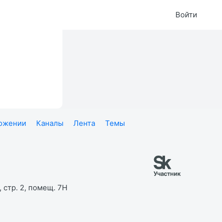
Войти
ложении
Каналы
Лента
Темы
 стр. 2, помещ. 7Н