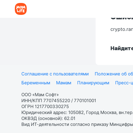
Ошибк
crypto.ra
Найдите
Соглашение с пользователями
Положение об об
Беременным
Мамам
Планирующим
Пресс-
ООО «Мам Софт»
ИНН/КПП 7707455220 / 770101001
ОГРН 1217700330275
Юридический адрес: 105082, Город Москва, вн.тер.
ОКВЭД (основной): 62.01
Вид ИТ-деятельности согласно приказу Минцифры: