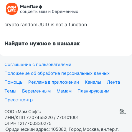
МамЛайф
Ошибка на странице
соцсеть мам и беременных
crypto.randomUUID is not a function
Найдите нужное в каналах
Соглашение с пользователями
Положение об обработке персональных данных
Помощь
Реклама в приложении
Каналы
Лента
Темы
Беременным
Мамам
Планирующим
Пресс-центр
ООО «Мам Софт»
ИНН/КПП 7707455220 / 770101001
ОГРН 1217700330275
Юридический адрес: 105082, Город Москва, вн.тер.г.