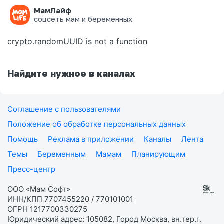
МамЛайф
Ошибка на странице
соцсеть мам и беременных
crypto.randomUUID is not a function
Найдите нужное в каналах
Соглашение с пользователями
Положение об обработке персональных данных
Помощь
Реклама в приложении
Каналы
Лента
Темы
Беременным
Мамам
Планирующим
Пресс-центр
ООО «Мам Софт»
ИНН/КПП 7707455220 / 770101001
ОГРН 1217700330275
Юридический адрес: 105082, Город Москва, вн.тер.г.