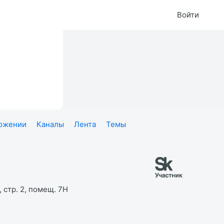
Войти
ложении
Каналы
Лента
Темы
 стр. 2, помещ. 7Н