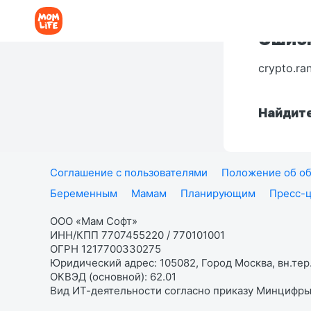
Ошибк
crypto.ra
Найдите
Соглашение с пользователями
Положение об об
Беременным
Мамам
Планирующим
Пресс-
ООО «Мам Софт»
ИНН/КПП 7707455220 / 770101001
ОГРН 1217700330275
Юридический адрес: 105082, Город Москва, вн.тер.
ОКВЭД (основной): 62.01
Вид ИТ-деятельности согласно приказу Минцифры: