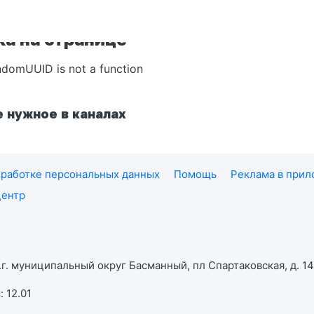
а на странице
ndomUUID is not a function
 нужное в каналах
работке персональных данных
Помощь
Реклама в при
центр
г. муниципальный округ Басманный, пл Спартаковская, д. 14,
 12.01