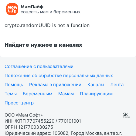
МамЛайф
Ошибка на странице
соцсеть мам и беременных
crypto.randomUUID is not a function
Найдите нужное в каналах
Соглашение с пользователями
Положение об обработке персональных данных
Помощь
Реклама в приложении
Каналы
Лента
Темы
Беременным
Мамам
Планирующим
Пресс-центр
ООО «Мам Софт»
ИНН/КПП 7707455220 / 770101001
ОГРН 1217700330275
Юридический адрес: 105082, Город Москва, вн.тер.г.