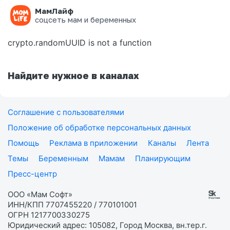
МамЛайф
Ошибка на странице
соцсеть мам и беременных
crypto.randomUUID is not a function
Найдите нужное в каналах
Соглашение с пользователями
Положение об обработке персональных данных
Помощь
Реклама в приложении
Каналы
Лента
Темы
Беременным
Мамам
Планирующим
Пресс-центр
ООО «Мам Софт»
ИНН/КПП 7707455220 / 770101001
ОГРН 1217700330275
Юридический адрес: 105082, Город Москва, вн.тер.г.