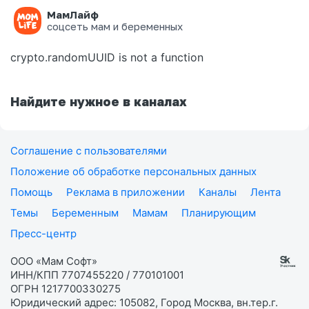
МамЛайф
Ошибка на странице
соцсеть мам и беременных
crypto.randomUUID is not a function
Найдите нужное в каналах
Соглашение с пользователями
Положение об обработке персональных данных
Помощь
Реклама в приложении
Каналы
Лента
Темы
Беременным
Мамам
Планирующим
Пресс-центр
ООО «Мам Софт»
ИНН/КПП 7707455220 / 770101001
ОГРН 1217700330275
Юридический адрес: 105082, Город Москва, вн.тер.г.