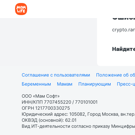
Ошибк
crypto.ra
Найдите
Соглашение с пользователями
Положение об об
Беременным
Мамам
Планирующим
Пресс-
ООО «Мам Софт»
ИНН/КПП 7707455220 / 770101001
ОГРН 1217700330275
Юридический адрес: 105082, Город Москва, вн.тер.
ОКВЭД (основной): 62.01
Вид ИТ-деятельности согласно приказу Минцифры: