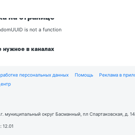
а на странице
ndomUUID is not a function
 нужное в каналах
работке персональных данных
Помощь
Реклама в при
центр
г. муниципальный округ Басманный, пл Спартаковская, д. 14,
 12.01