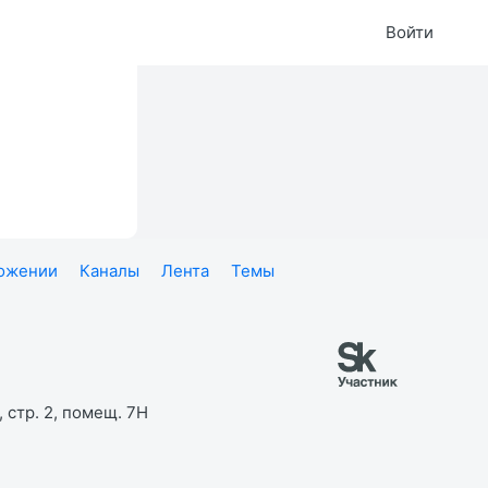
Войти
ложении
Каналы
Лента
Темы
 стр. 2, помещ. 7Н