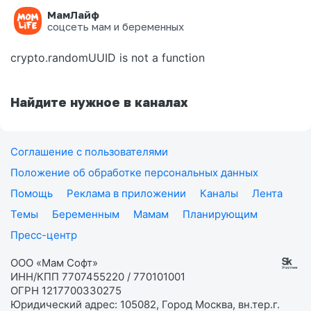
МамЛайф
Ошибка на странице
соцсеть мам и беременных
crypto.randomUUID is not a function
Найдите нужное в каналах
Соглашение с пользователями
Положение об обработке персональных данных
Помощь
Реклама в приложении
Каналы
Лента
Темы
Беременным
Мамам
Планирующим
Пресс-центр
ООО «Мам Софт»
ИНН/КПП 7707455220 / 770101001
ОГРН 1217700330275
Юридический адрес: 105082, Город Москва, вн.тер.г.