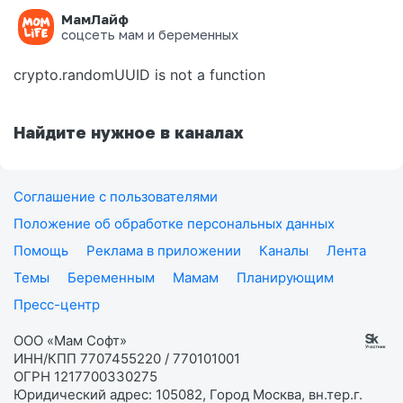
МамЛайф
Ошибка на странице
соцсеть мам и беременных
crypto.randomUUID is not a function
Найдите нужное в каналах
Соглашение с пользователями
Положение об обработке персональных данных
Помощь
Реклама в приложении
Каналы
Лента
Темы
Беременным
Мамам
Планирующим
Пресс-центр
ООО «Мам Софт»
ИНН/КПП 7707455220 / 770101001
ОГРН 1217700330275
Юридический адрес: 105082, Город Москва, вн.тер.г.