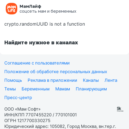
МамЛайф
Ошибка на странице
соцсеть мам и беременных
crypto.randomUUID is not a function
Найдите нужное в каналах
Соглашение с пользователями
Положение об обработке персональных данных
Помощь
Реклама в приложении
Каналы
Лента
Темы
Беременным
Мамам
Планирующим
Пресс-центр
ООО «Мам Софт»
ИНН/КПП 7707455220 / 770101001
ОГРН 1217700330275
Юридический адрес: 105082, Город Москва, вн.тер.г.