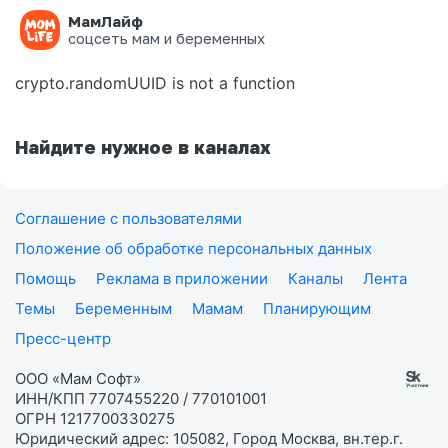
МамЛайф
Ошибка на странице
соцсеть мам и беременных
crypto.randomUUID is not a function
Найдите нужное в каналах
Соглашение с пользователями
Положение об обработке персональных данных
Помощь
Реклама в приложении
Каналы
Лента
Темы
Беременным
Мамам
Планирующим
Пресс-центр
ООО «Мам Софт»
ИНН/КПП 7707455220 / 770101001
ОГРН 1217700330275
Юридический адрес: 105082, Город Москва, вн.тер.г.