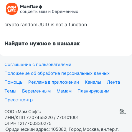
МамЛайф
Ошибка на странице
соцсеть мам и беременных
crypto.randomUUID is not a function
Найдите нужное в каналах
Соглашение с пользователями
Положение об обработке персональных данных
Помощь
Реклама в приложении
Каналы
Лента
Темы
Беременным
Мамам
Планирующим
Пресс-центр
ООО «Мам Софт»
ИНН/КПП 7707455220 / 770101001
ОГРН 1217700330275
Юридический адрес: 105082, Город Москва, вн.тер.г.