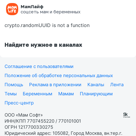
МамЛайф
Ошибка на странице
соцсеть мам и беременных
crypto.randomUUID is not a function
Найдите нужное в каналах
Соглашение с пользователями
Положение об обработке персональных данных
Помощь
Реклама в приложении
Каналы
Лента
Темы
Беременным
Мамам
Планирующим
Пресс-центр
ООО «Мам Софт»
ИНН/КПП 7707455220 / 770101001
ОГРН 1217700330275
Юридический адрес: 105082, Город Москва, вн.тер.г.