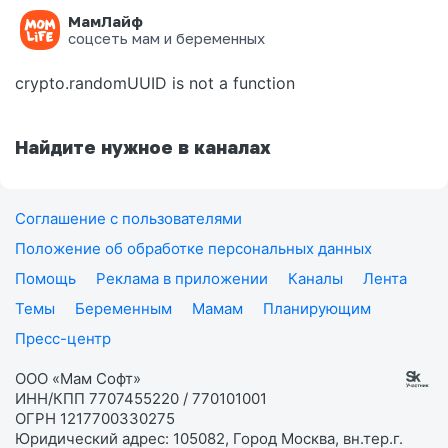
МамЛайф
Ошибка на странице
соцсеть мам и беременных
crypto.randomUUID is not a function
Найдите нужное в каналах
Соглашение с пользователями
Положение об обработке персональных данных
Помощь
Реклама в приложении
Каналы
Лента
Темы
Беременным
Мамам
Планирующим
Пресс-центр
ООО «Мам Софт»
ИНН/КПП 7707455220 / 770101001
ОГРН 1217700330275
Юридический адрес: 105082, Город Москва, вн.тер.г.