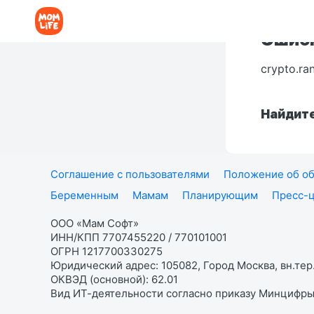
Ошибк
crypto.ra
Найдите
Соглашение с пользователями
Положение об об
Беременным
Мамам
Планирующим
Пресс-
ООО «Мам Софт»
ИНН/КПП 7707455220 / 770101001
ОГРН 1217700330275
Юридический адрес: 105082, Город Москва, вн.тер.
ОКВЭД (основной): 62.01
Вид ИТ-деятельности согласно приказу Минцифры: