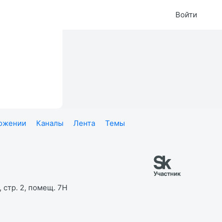
Войти
ложении
Каналы
Лента
Темы
 стр. 2, помещ. 7Н