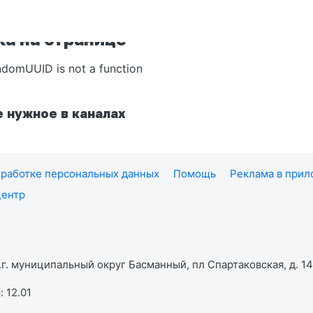
а на странице
ndomUUID is not a function
 нужное в каналах
работке персональных данных
Помощь
Реклама в при
центр
г. муниципальный округ Басманный, пл Спартаковская, д. 14,
 12.01