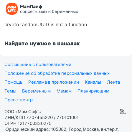
МамЛайф
Ошибка на странице
соцсеть мам и беременных
crypto.randomUUID is not a function
Найдите нужное в каналах
Соглашение с пользователями
Положение об обработке персональных данных
Помощь
Реклама в приложении
Каналы
Лента
Темы
Беременным
Мамам
Планирующим
Пресс-центр
ООО «Мам Софт»
ИНН/КПП 7707455220 / 770101001
ОГРН 1217700330275
Юридический адрес: 105082, Город Москва, вн.тер.г.