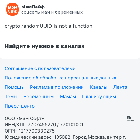
МамЛайф
Ошибка на странице
соцсеть мам и беременных
crypto.randomUUID is not a function
Найдите нужное в каналах
Соглашение с пользователями
Положение об обработке персональных данных
Помощь
Реклама в приложении
Каналы
Лента
Темы
Беременным
Мамам
Планирующим
Пресс-центр
ООО «Мам Софт»
ИНН/КПП 7707455220 / 770101001
ОГРН 1217700330275
Юридический адрес: 105082, Город Москва, вн.тер.г.