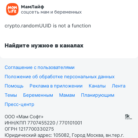
МамЛайф
Ошибка на странице
соцсеть мам и беременных
crypto.randomUUID is not a function
Найдите нужное в каналах
Соглашение с пользователями
Положение об обработке персональных данных
Помощь
Реклама в приложении
Каналы
Лента
Темы
Беременным
Мамам
Планирующим
Пресс-центр
ООО «Мам Софт»
ИНН/КПП 7707455220 / 770101001
ОГРН 1217700330275
Юридический адрес: 105082, Город Москва, вн.тер.г.