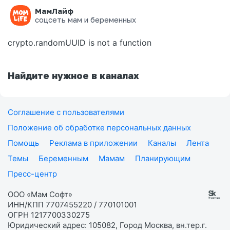
МамЛайф
Ошибка на странице
соцсеть мам и беременных
crypto.randomUUID is not a function
Найдите нужное в каналах
Соглашение с пользователями
Положение об обработке персональных данных
Помощь
Реклама в приложении
Каналы
Лента
Темы
Беременным
Мамам
Планирующим
Пресс-центр
ООО «Мам Софт»
ИНН/КПП 7707455220 / 770101001
ОГРН 1217700330275
Юридический адрес: 105082, Город Москва, вн.тер.г.