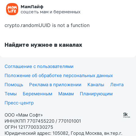
МамЛайф
Ошибка на странице
соцсеть мам и беременных
crypto.randomUUID is not a function
Найдите нужное в каналах
Соглашение с пользователями
Положение об обработке персональных данных
Помощь
Реклама в приложении
Каналы
Лента
Темы
Беременным
Мамам
Планирующим
Пресс-центр
ООО «Мам Софт»
ИНН/КПП 7707455220 / 770101001
ОГРН 1217700330275
Юридический адрес: 105082, Город Москва, вн.тер.г.