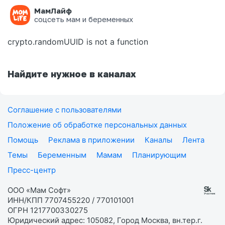
МамЛайф
Ошибка на странице
соцсеть мам и беременных
crypto.randomUUID is not a function
Найдите нужное в каналах
Соглашение с пользователями
Положение об обработке персональных данных
Помощь
Реклама в приложении
Каналы
Лента
Темы
Беременным
Мамам
Планирующим
Пресс-центр
ООО «Мам Софт»
ИНН/КПП 7707455220 / 770101001
ОГРН 1217700330275
Юридический адрес: 105082, Город Москва, вн.тер.г.