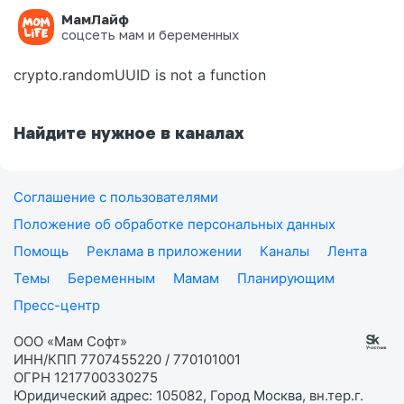
МамЛайф
Ошибка на странице
соцсеть мам и беременных
crypto.randomUUID is not a function
Найдите нужное в каналах
Соглашение с пользователями
Положение об обработке персональных данных
Помощь
Реклама в приложении
Каналы
Лента
Темы
Беременным
Мамам
Планирующим
Пресс-центр
ООО «Мам Софт»
ИНН/КПП 7707455220 / 770101001
ОГРН 1217700330275
Юридический адрес: 105082, Город Москва, вн.тер.г.